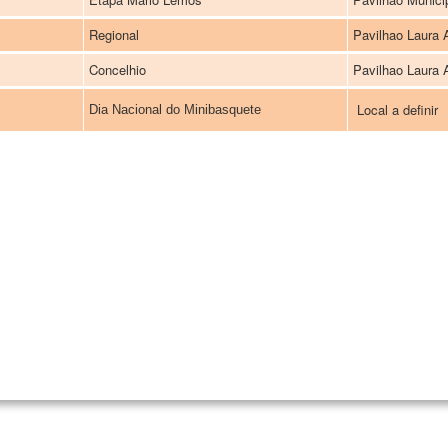
Regional
Pavilhao Laura 
Concelhio
Pavilhao Laura 
Local a definir
Dia Nacional
do Minibasquete