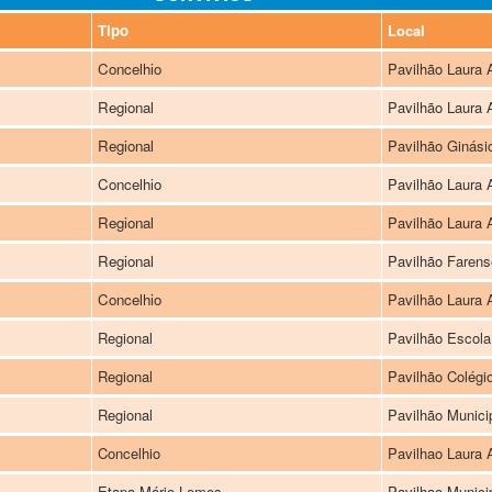
Tipo
Local
Concelhio
Pavilhão Laura 
Regional
Pavilhão Laura 
Regional
Pavilhão Ginási
Concelhio
Pavilhão Laura 
Regional
Pavilhão Laura 
Regional
Pavilhão Farens
Concelhio
Pavilhão Laura 
Regional
Pavilhão Escola
Regional
Pavilhão Colégi
Regional
Pavilhão Munici
Concelhio
Pavilhao Laura 
Etapa Mário Lemos
Pavilhao Munici