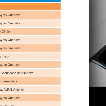
Ayres Quarteira
Ayres Quarteira
o Olhão
Ayres Quarteira
Ayres Quarteira
e Faro
Ayres Quarteira
 Secundaria de Albufeira
o Bernardette
pal V.R.S.António
Ayres Quarteira
pal de Beja