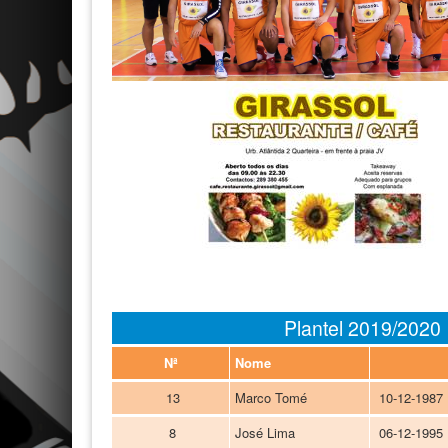
Plantel 2019/2020
Nª
Nome
13
Marco Tomé
10-12-1987
8
José Lima
06-12-1995