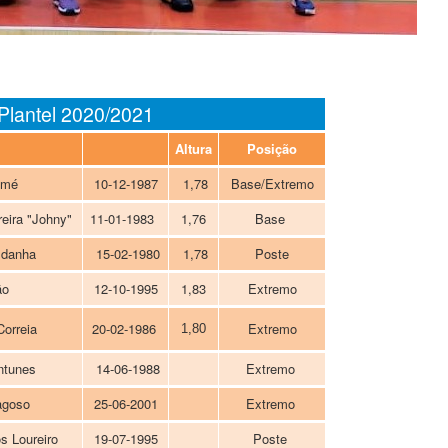
Plantel 2020/2021
Altura
Posição
omé
10-12-1987
1,78
Base/Extremo
eira "Johny"
11-01-1983
1,76
Base
ldanha
15-02-1980
1,78
Poste
ão
12-10-1995
1,83
Extremo
Correia
20-02-1986
Extremo
1,80
tunes
14-06-1988
Extremo
agoso
25-06-2001
Extremo
 Loureiro
19-07-1995
Poste