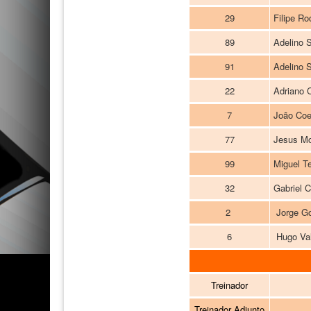
29
Filipe Ro
89
Adelino 
91
Adelino S
22
Adriano 
7
João Coe
77
Jesus Mo
99
Miguel Te
32
Gabriel 
2
Jorge G
6
Hugo Val
Treinador
Treinador Adjunto