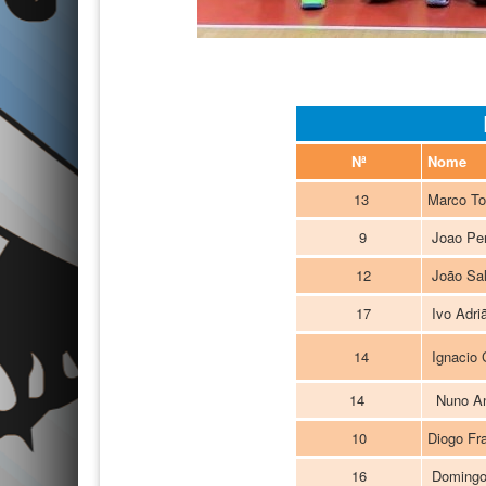
Nª
Nome
13
Marco T
9
Joao Per
12
João Sa
17
Ivo Adri
14
Ignacio 
14
Nuno An
10
Diogo Fr
16
Domingos