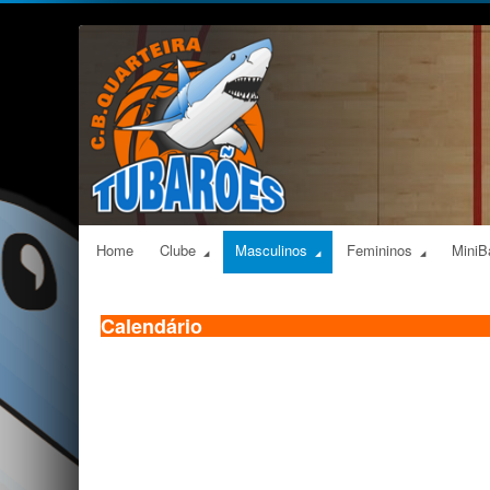
Home
Clube
Masculinos
Femininos
MiniB
Calendário