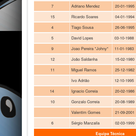
7
Adriano Mendez
20-01-1995
15
Ricardo Soares
04-01-1994
4
Tiago Sousa
26-06-1995
5
David Lopes
03-10-1988
9
Joao Pereira "Johny"
11-01-1983
12
João Saldanha
15-02-1980
11
Miguel Ramos
25-12-1982
Ivo Adrião
12-10-1995
14
Ignacio Correia
20-02-1986
10
Gonzalo Correia
20-08-1989
Valentim Gomes
21-09-2001
6
Sérgio Manzaila
02-03-1999
Equipa Técnica