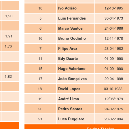
Extremo
10
Ivo Adrião
12-10-1995
1,90
Poste
5
Luis Fernandes
30-04-1973
Extremo
6
Marco Santos
24-04-1986
1,91
Extremo/Poste
16
Bruno Godinho
12-11-1978
1,76
Base
7
Filipe Arez
23-04-1982
Base/Extremo
11
Edy Duarte
01-09-1990
Poste
15
Hugo Valeriano
01-09-1990
1,83
Extremo
17
João Gonçalves
29-04-1998
Extremo
18
David Lopes
03-10-1988
Extremo
19
André Lima
12/06/1979
Extremo/Poste
20
Pedro Santos
24-02-1975
Extremo/Poste
21
Luca Ruggiero
20-02-1994
Equipa Técnica