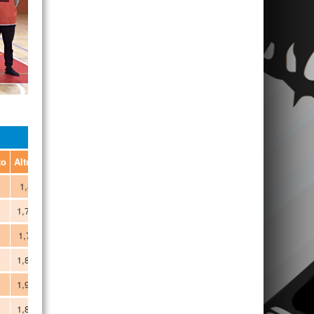
to
Altura
Posição
1,85
Extremo/Poste
1,74
Base
1,77
Base/Extremo
1,80
Extremo
1,94
Extremo/Poste
1,80
Extremo