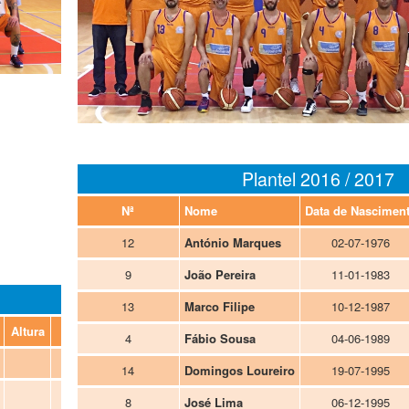
Plantel 2016 / 2017
Nª
Nome
Data de Nascimen
12
António Marques
02-07-1976
9
João Pereira
11-01-1983
13
Marco Filipe
10-12-1987
Altura
Posição
4
Fábio Sousa
04-06-1989
Base/Extremo
14
Domingos Loureiro
19-07-1995
Extremo
8
José Lima
06-12-1995