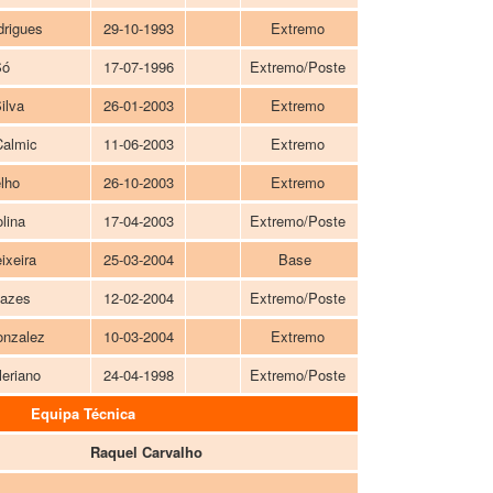
drigues
29-10-1993
Extremo
Só
17-07-1996
Extremo/Poste
ilva
26-01-2003
Extremo
Calmic
11-06-2003
Extremo
lho
26-10-2003
Extremo
lina
17-04-2003
Extremo/Poste
ixeira
25-03-2004
Base
Cazes
12-02-2004
Extremo/Poste
onzalez
10-03-2004
Extremo
eriano
24-04-1998
Extremo/Poste
Equipa Técnica
Raquel Carvalho