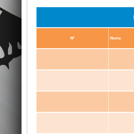
Nª
Nome