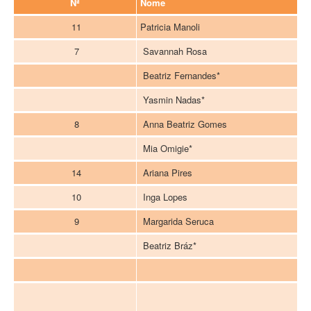
Nª
Nome
11
Patricia Manoli
7
Savannah Rosa
Beatriz Fernandes*
Yasmin Nadas*
8
Anna Beatriz Gomes
Mia Omigie*
14
Ariana Pires
10
Inga Lopes
9
Margarida Seruca
Beatriz Bráz*