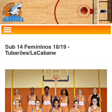
Home
Sub 14 Femininos 18/19 -
Tubarões/LaCabane
Clube
Masculinos
Femininos
MiniBasquete
Agenda
Notícias