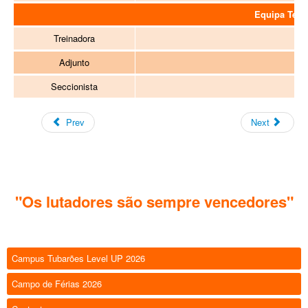
Equipa Técn
Treinadora
Adjunto
Seccionista
Prev
Next
"Os lutadores são sempre vencedores"
Campus Tubarões Level UP 2026
Campo de Férias 2026